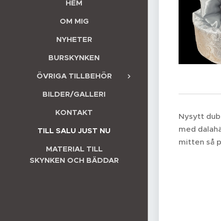
HEM
OM MIG
NYHETER
BURSKYNKEN
ÖVRIGA TILLBEHÖR
BILDER/GALLERI
KONTAKT
Nysytt dubb
med dalahäs
TILL SALU JUST NU
mitten så p
MATERIAL TILL
SKYNKEN OCH BÄDDAR