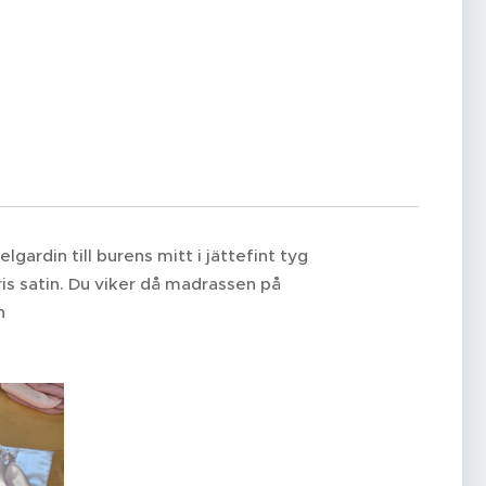
gardin till burens mitt i jättefint tyg
ris satin. Du viker då madrassen på
n